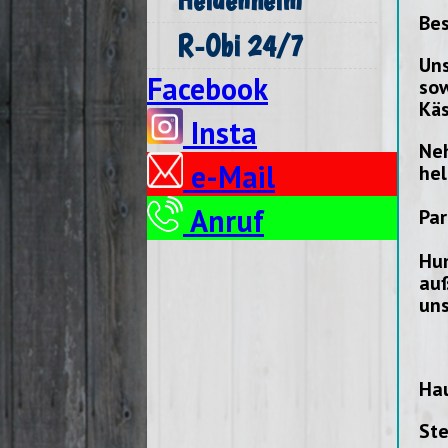
Bes
R-Obi 24/7
Uns
Facebook
sow
Kä
Insta
Neh
e-Mail
hel
Anruf
Par
Hun
auß
uns
Hau
St