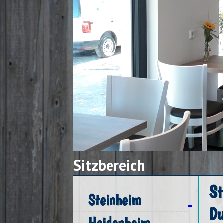
Sitzbereich
St
Steinheim
Du
Heidenheim