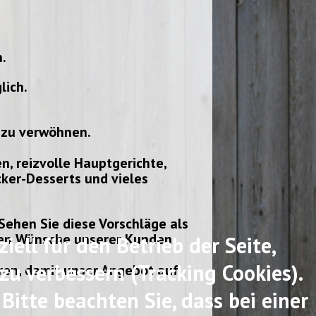
.
lich.
 zu verwöhnen.
en, reizvolle Hauptgerichte,
ker-Desserts und vieles
 Sehen Sie diese Vorschläge als
llen Wünsche unserer Kunden
iell für den Betrieb der Seite,
u verbessern (Tracking Cookies).
hren, damit unser Angebot auf
Bitte beachten Sie, dass bei einer