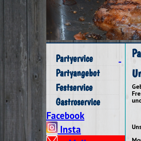
Pa
Partyervice
Un
Partyangebot
Festservice
Geb
Fre
Gastroservice
und
Facebook
Uns
Insta
Mon