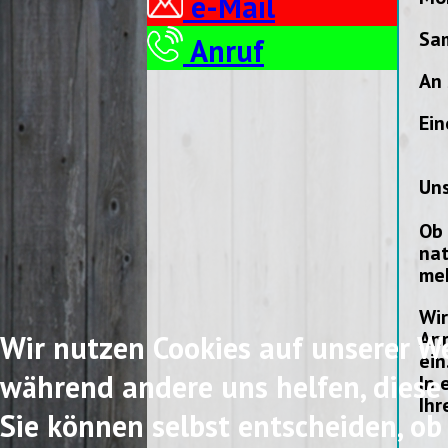
e-Mail
Sam
Anruf
An 
Ein
Uns
Ob 
nat
meh
Wir
Anr
Wir nutzen Cookies auf unserer Web
ein
während andere uns helfen, diese 
In 
Ihr
Sie können selbst entscheiden, ob 