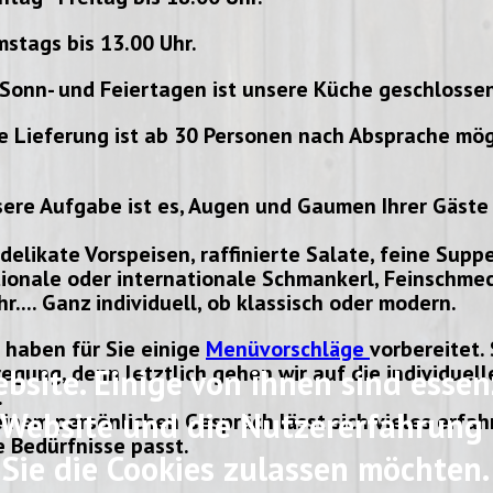
stags bis 13.00 Uhr.
Sonn- und Feiertagen ist unsere Küche geschlossen
e Lieferung ist ab 30 Personen nach Absprache mög
ere Aufgabe ist es, Augen und Gaumen Ihrer Gäste
delikate Vorspeisen, raffinierte Salate, feine Supp
ionale oder internationale Schmankerl, Feinschmec
r.... Ganz individuell, ob klassisch oder modern.
 haben für Sie einige
Menüvorschläge
vorbereitet.
egung, denn letztlich gehen wir auf die individue
site. Einige von ihnen sind essenz
.
Website und die Nutzererfahrung z
einem persönlichen Gespräch lässt sich vieles erfa
e Bedürfnisse passt.
Sie die Cookies zulassen möchten. 